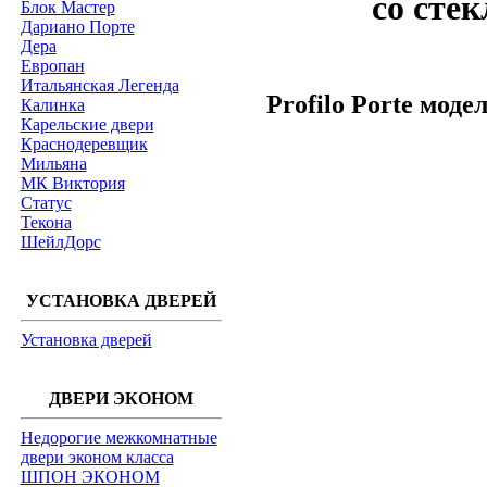
со сте
Блок Мастер
Дариано Порте
Дера
Европан
Итальянская Легенда
Profilo Porte моде
Калинка
Карельские двери
Краснодеревщик
Мильяна
МК Виктория
Статус
Текона
ШейлДорс
УСТАНОВКА ДВЕРЕЙ
Установка дверей
ДВЕРИ ЭКОНОМ
Недорогие межкомнатные
двери эконом класса
ШПОН ЭКОНОМ