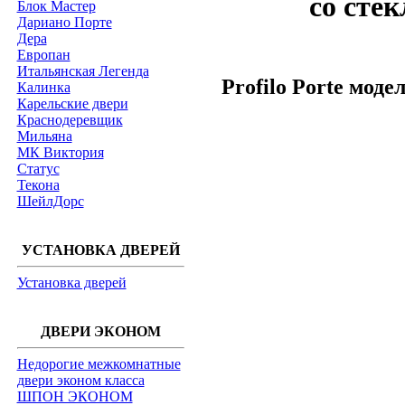
со сте
Блок Мастер
Дариано Порте
Дера
Европан
Итальянская Легенда
Profilo Porte моде
Калинка
Карельские двери
Краснодеревщик
Мильяна
МК Виктория
Статус
Текона
ШейлДорс
УСТАНОВКА ДВЕРЕЙ
Установка дверей
ДВЕРИ ЭКОНОМ
Недорогие межкомнатные
двери эконом класса
ШПОН ЭКОНОМ