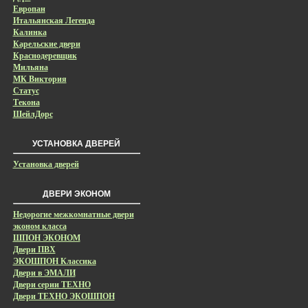
Европан
Итальянская Легенда
Калинка
Карельские двери
Краснодеревщик
Мильяна
МК Виктория
Статус
Текона
ШейлДорс
УСТАНОВКА ДВЕРЕЙ
Установка дверей
ДВЕРИ ЭКОНОМ
Недорогие межкомнатные двери
эконом класса
ШПОН ЭКОНОМ
Двери ПВХ
ЭКОШПОН Классика
Двери в ЭМАЛИ
Двери серии ТЕХНО
Двери ТЕХНО ЭКОШПОН