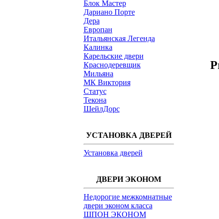
Блок Мастер
Дариано Порте
Дера
Европан
Итальянская Легенда
Калинка
Карельские двери
P
Краснодеревщик
Мильяна
МК Виктория
Статус
Текона
ШейлДорс
УСТАНОВКА ДВЕРЕЙ
Установка дверей
ДВЕРИ ЭКОНОМ
Недорогие межкомнатные
двери эконом класса
ШПОН ЭКОНОМ