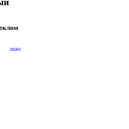
ый
теклом
назад