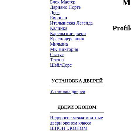
М
Блок Мастер
Дариано Порте
Дера
Европан
Итальянская Легенда
Profi
Калинка
Карельские двери
Краснодеревщик
Мильяна
МК Виктория
Статус
Текона
ШейлДорс
УСТАНОВКА ДВЕРЕЙ
Установка дверей
ДВЕРИ ЭКОНОМ
Недорогие межкомнатные
двери эконом класса
ШПОН ЭКОНОМ