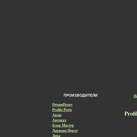
ПРОИЗВОДИТЕЛИ
Н
DreamDoors
Profilo Porte
Prof
Акма
Арсенал
Блок Мастер
Дариано Порте
Дера