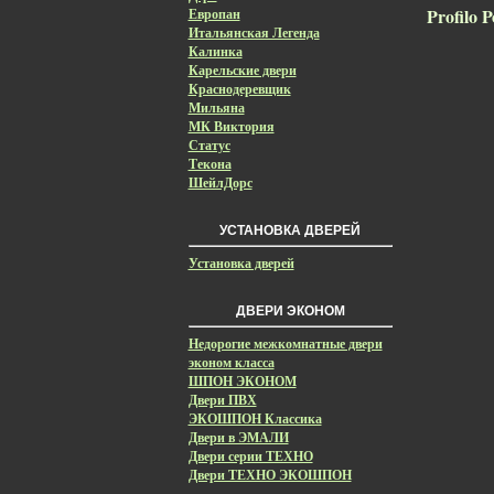
Profilo
Европан
Итальянская Легенда
Калинка
Карельские двери
Краснодеревщик
Мильяна
МК Виктория
Статус
Текона
ШейлДорс
УСТАНОВКА ДВЕРЕЙ
Установка дверей
ДВЕРИ ЭКОНОМ
Недорогие межкомнатные двери
эконом класса
ШПОН ЭКОНОМ
Двери ПВХ
ЭКОШПОН Классика
Двери в ЭМАЛИ
Двери серии ТЕХНО
Двери ТЕХНО ЭКОШПОН