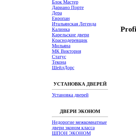
Блок Мастер
Дариано Порте
Дера
Европан
Итальянская Легенда
Prof
Калинка
Карельские двери
Краснодеревщик
Мильяна
МК Виктория
Статус
Текона
ШейлДорс
УСТАНОВКА ДВЕРЕЙ
Установка дверей
ДВЕРИ ЭКОНОМ
Недорогие межкомнатные
двери эконом класса
ШПОН ЭКОНОМ