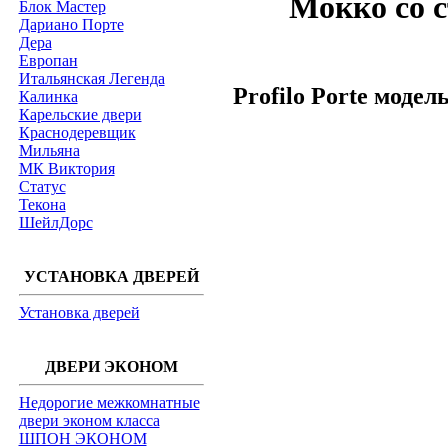
Мокко со 
Блок Мастер
Дариано Порте
Дера
Европан
Итальянская Легенда
Profilo Porte модел
Калинка
Карельские двери
Краснодеревщик
Мильяна
МК Виктория
Статус
Текона
ШейлДорс
УСТАНОВКА ДВЕРЕЙ
Установка дверей
ДВЕРИ ЭКОНОМ
Недорогие межкомнатные
двери эконом класса
ШПОН ЭКОНОМ