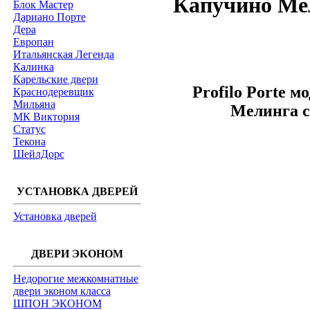
Капучино Мел
Блок Мастер
Дариано Порте
Дера
Европан
Итальянская Легенда
Калинка
Карельские двери
Profilo Porte м
Краснодеревщик
Мильяна
Мелинга с
МК Виктория
Статус
Текона
ШейлДорс
УСТАНОВКА ДВЕРЕЙ
Установка дверей
ДВЕРИ ЭКОНОМ
Недорогие межкомнатные
двери эконом класса
ШПОН ЭКОНОМ