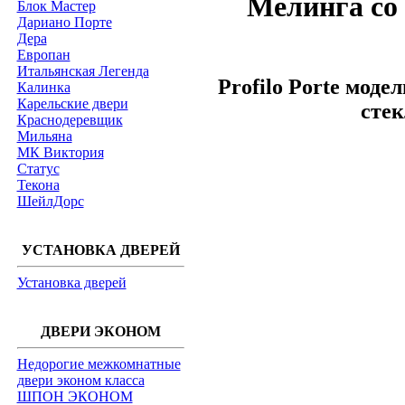
Мелинга со
Блок Мастер
Дариано Порте
Дера
Европан
Итальянская Легенда
Profilo Porte моде
Калинка
Карельские двери
сте
Краснодеревщик
Мильяна
МК Виктория
Статус
Текона
ШейлДорс
УСТАНОВКА ДВЕРЕЙ
Установка дверей
ДВЕРИ ЭКОНОМ
Недорогие межкомнатные
двери эконом класса
ШПОН ЭКОНОМ