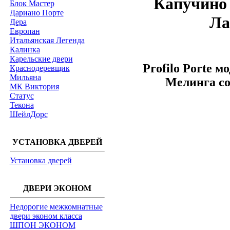
Капучино 
Блок Мастер
Дариано Порте
Ла
Дера
Европан
Итальянская Легенда
Калинка
Карельские двери
Profilo Porte м
Краснодеревщик
Мильяна
Мелинга со
МК Виктория
Статус
Текона
ШейлДорс
УСТАНОВКА ДВЕРЕЙ
Установка дверей
ДВЕРИ ЭКОНОМ
Недорогие межкомнатные
двери эконом класса
ШПОН ЭКОНОМ