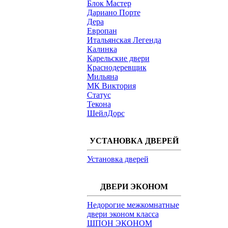
Блок Мастер
Дариано Порте
Дера
Европан
Итальянская Легенда
Калинка
Карельские двери
Краснодеревщик
Мильяна
МК Виктория
Статус
Текона
ШейлДорс
УСТАНОВКА ДВЕРЕЙ
Установка дверей
ДВЕРИ ЭКОНОМ
Недорогие межкомнатные
двери эконом класса
ШПОН ЭКОНОМ