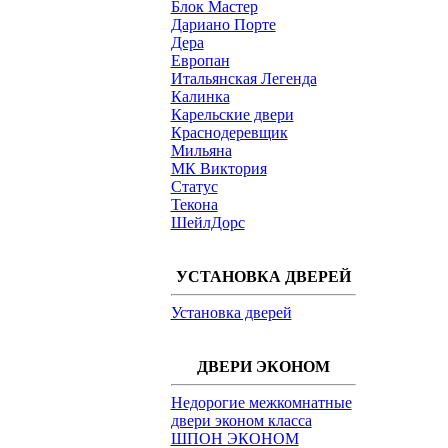
Блок Мастер
Дариано Порте
Дера
Европан
Итальянская Легенда
Калинка
Карельские двери
Краснодеревщик
Мильяна
МК Виктория
Статус
Текона
ШейлДорс
УСТАНОВКА ДВЕРЕЙ
Установка дверей
ДВЕРИ ЭКОНОМ
Недорогие межкомнатные
двери эконом класса
ШПОН ЭКОНОМ