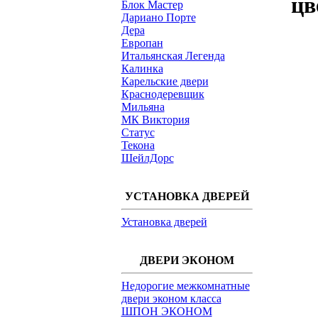
цв
Блок Мастер
Дариано Порте
Дера
Европан
Итальянская Легенда
Калинка
Карельские двери
Краснодеревщик
Мильяна
МК Виктория
Статус
Текона
ШейлДорс
УСТАНОВКА ДВЕРЕЙ
Установка дверей
ДВЕРИ ЭКОНОМ
Недорогие межкомнатные
двери эконом класса
ШПОН ЭКОНОМ