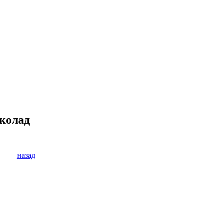
околад
назад