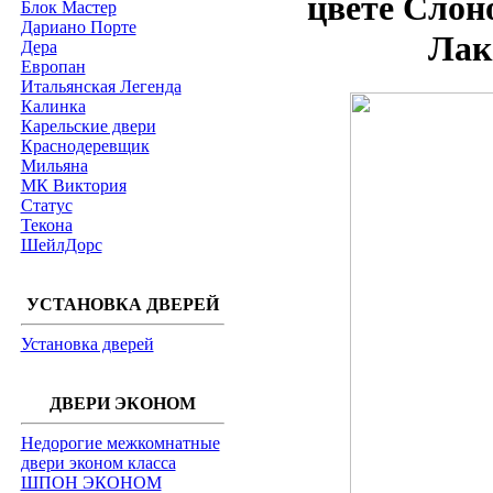
цвете Слон
Блок Мастер
Дариано Порте
Лак
Дера
Европан
Итальянская Легенда
Калинка
Карельские двери
Краснодеревщик
Мильяна
МК Виктория
Статус
Текона
ШейлДорс
УСТАНОВКА ДВЕРЕЙ
Установка дверей
ДВЕРИ ЭКОНОМ
Недорогие межкомнатные
двери эконом класса
ШПОН ЭКОНОМ