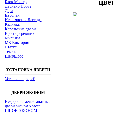
цве
Блок Мастер
Дариано Порте
Дера
Европан
Итальянская Легенда
Калинка
Карельские двери
Краснодеревщик
Мильяна
МК Виктория
Статус
Текона
ШейлДорс
УСТАНОВКА ДВЕРЕЙ
Установка дверей
ДВЕРИ ЭКОНОМ
Недорогие межкомнатные
двери эконом класса
ШПОН ЭКОНОМ