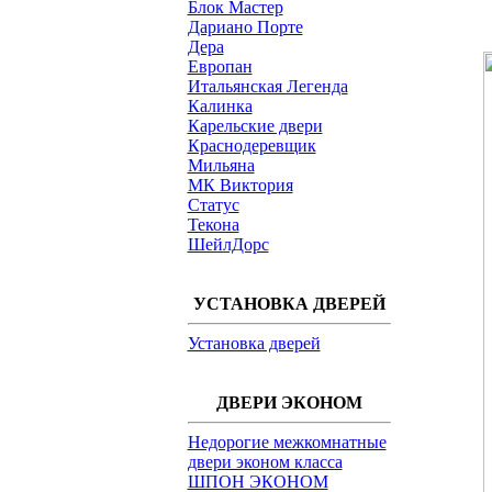
Блок Мастер
Дариано Порте
Дера
Европан
Итальянская Легенда
Калинка
Карельские двери
Краснодеревщик
Мильяна
МК Виктория
Статус
Текона
ШейлДорс
УСТАНОВКА ДВЕРЕЙ
Установка дверей
ДВЕРИ ЭКОНОМ
Недорогие межкомнатные
двери эконом класса
ШПОН ЭКОНОМ