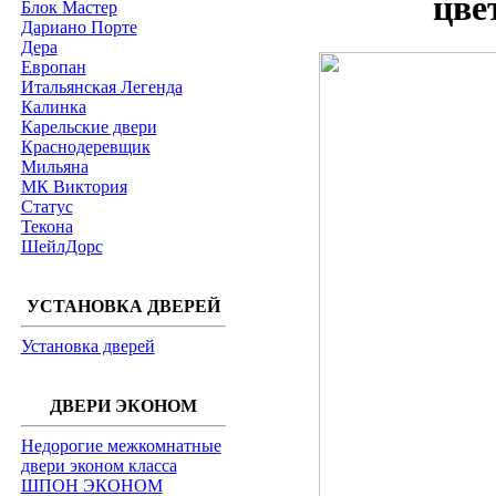
цве
Блок Мастер
Дариано Порте
Дера
Европан
Итальянская Легенда
Калинка
Карельские двери
Краснодеревщик
Мильяна
МК Виктория
Статус
Текона
ШейлДорс
УСТАНОВКА ДВЕРЕЙ
Установка дверей
ДВЕРИ ЭКОНОМ
Недорогие межкомнатные
двери эконом класса
ШПОН ЭКОНОМ