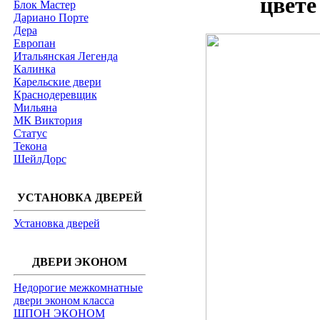
цвете
Блок Мастер
Дариано Порте
Дера
Европан
Итальянская Легенда
Калинка
Карельские двери
Краснодеревщик
Мильяна
МК Виктория
Статус
Текона
ШейлДорс
УСТАНОВКА ДВЕРЕЙ
Установка дверей
ДВЕРИ ЭКОНОМ
Недорогие межкомнатные
двери эконом класса
ШПОН ЭКОНОМ