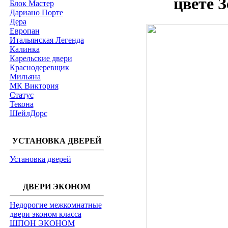
цвете 
Блок Мастер
Дариано Порте
Дера
Европан
Итальянская Легенда
Калинка
Карельские двери
Краснодеревщик
Мильяна
МК Виктория
Статус
Текона
ШейлДорс
УСТАНОВКА ДВЕРЕЙ
Установка дверей
ДВЕРИ ЭКОНОМ
Недорогие межкомнатные
двери эконом класса
ШПОН ЭКОНОМ