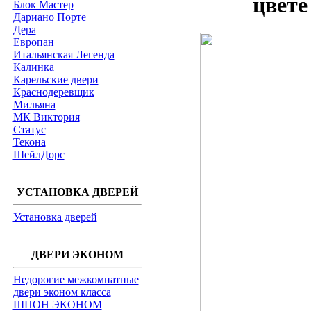
цвете
Блок Мастер
Дариано Порте
Дера
Европан
Итальянская Легенда
Калинка
Карельские двери
Краснодеревщик
Мильяна
МК Виктория
Статус
Текона
ШейлДорс
УСТАНОВКА ДВЕРЕЙ
Установка дверей
ДВЕРИ ЭКОНОМ
Недорогие межкомнатные
двери эконом класса
ШПОН ЭКОНОМ