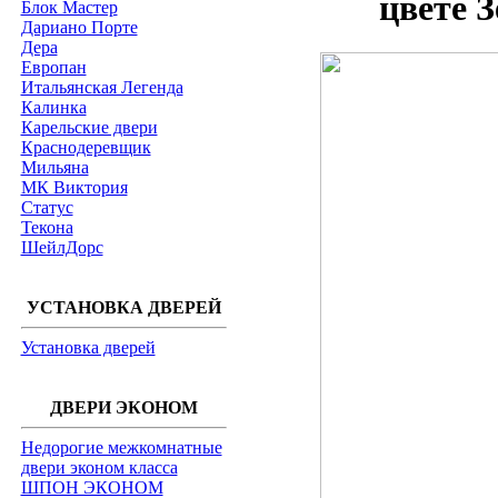
цвете 
Блок Мастер
Дариано Порте
Дера
Европан
Итальянская Легенда
Калинка
Карельские двери
Краснодеревщик
Мильяна
МК Виктория
Статус
Текона
ШейлДорс
УСТАНОВКА ДВЕРЕЙ
Установка дверей
ДВЕРИ ЭКОНОМ
Недорогие межкомнатные
двери эконом класса
ШПОН ЭКОНОМ