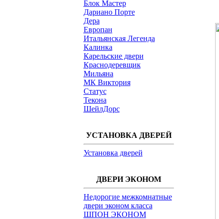
Блок Мастер
Дариано Порте
Дера
Европан
Итальянская Легенда
Калинка
Карельские двери
Краснодеревщик
Мильяна
МК Виктория
Статус
Текона
ШейлДорс
УСТАНОВКА ДВЕРЕЙ
Установка дверей
ДВЕРИ ЭКОНОМ
Недорогие межкомнатные
двери эконом класса
ШПОН ЭКОНОМ