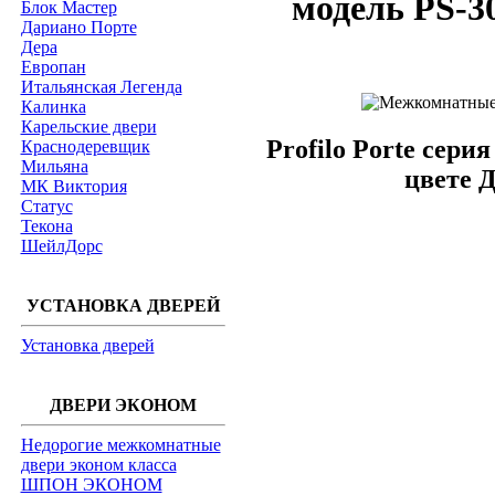
модель PS-3
Блок Мастер
Дариано Порте
Дера
Европан
Итальянская Легенда
Калинка
Карельские двери
Profilo Porte сери
Краснодеревщик
Мильяна
цвете 
МК Виктория
Статус
Текона
ШейлДорс
УСТАНОВКА ДВЕРЕЙ
Установка дверей
ДВЕРИ ЭКОНОМ
Недорогие межкомнатные
двери эконом класса
ШПОН ЭКОНОМ