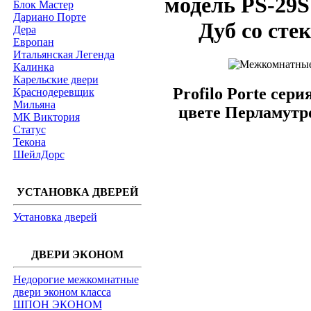
модель PS-29S
Блок Мастер
Дариано Порте
Дуб со сте
Дера
Европан
Итальянская Легенда
Калинка
Карельские двери
Profilo Porte сер
Краснодеревщик
Мильяна
цвете Перламутр
МК Виктория
Статус
Текона
ШейлДорс
УСТАНОВКА ДВЕРЕЙ
Установка дверей
ДВЕРИ ЭКОНОМ
Недорогие межкомнатные
двери эконом класса
ШПОН ЭКОНОМ