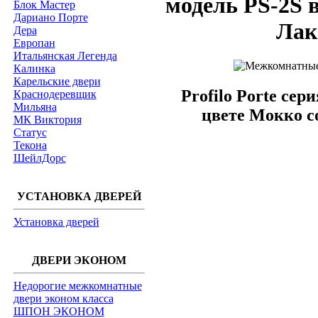
модель PS-2S 
Блок Мастер
Дариано Порте
Лак
Дера
Европан
Итальянская Легенда
Калинка
Карельские двери
Profilo Porte се
Краснодеревщик
Мильяна
цвете Мокко с
МК Виктория
Статус
Текона
ШейлДорс
УСТАНОВКА ДВЕРЕЙ
Установка дверей
ДВЕРИ ЭКОНОМ
Недорогие межкомнатные
двери эконом класса
ШПОН ЭКОНОМ