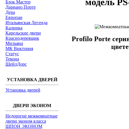
модель PS
Блок Мастер
Дариано Порте
Дера
Европан
Итальянская Легенда
Калинка
Карельские двери
Profilo Porte сер
Краснодеревщик
Мильяна
цвете
МК Виктория
Статус
Текона
ШейлДорс
УСТАНОВКА ДВЕРЕЙ
Установка дверей
ДВЕРИ ЭКОНОМ
Недорогие межкомнатные
двери эконом класса
ШПОН ЭКОНОМ