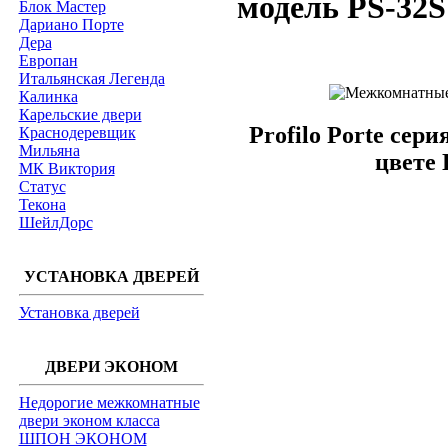
модель PS-32S
Блок Мастер
Дариано Порте
Дера
Европан
Итальянская Легенда
Калинка
Карельские двери
Profilo Porte сер
Краснодеревщик
Мильяна
цвете
МК Виктория
Статус
Текона
ШейлДорс
УСТАНОВКА ДВЕРЕЙ
Установка дверей
ДВЕРИ ЭКОНОМ
Недорогие межкомнатные
двери эконом класса
ШПОН ЭКОНОМ