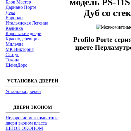
модель PS-11S
Блок Мастер
Дариано Порте
Дуб со сте
Дера
Европан
Итальянская Легенда
Калинка
Карельские двери
Profilo Porte сер
Краснодеревщик
Мильяна
цвете Перламутр
МК Виктория
Статус
Текона
ШейлДорс
УСТАНОВКА ДВЕРЕЙ
Установка дверей
ДВЕРИ ЭКОНОМ
Недорогие межкомнатные
двери эконом класса
ШПОН ЭКОНОМ