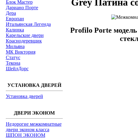
Grey Патина с
Блок Мастер
Дариано Порте
Дера
Европан
Итальянская Легенда
Profilo Porte модел
Калинка
Карельские двери
стек
Краснодеревщик
Мильяна
МК Виктория
Статус
Текона
ШейлДорс
УСТАНОВКА ДВЕРЕЙ
Установка дверей
ДВЕРИ ЭКОНОМ
Недорогие межкомнатные
двери эконом класса
ШПОН ЭКОНОМ