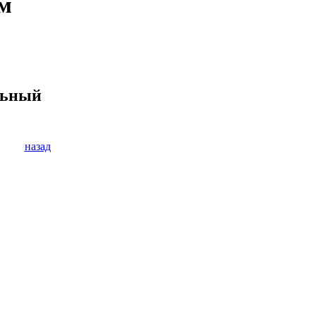
м
альный
назад