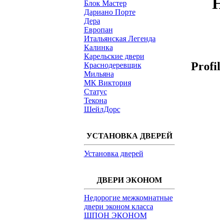
Блок Мастер
Дариано Порте
Дера
Европан
Итальянская Легенда
Калинка
Карельские двери
Profi
Краснодеревщик
Мильяна
МК Виктория
Статус
Текона
ШейлДорс
УСТАНОВКА ДВЕРЕЙ
Установка дверей
ДВЕРИ ЭКОНОМ
Недорогие межкомнатные
двери эконом класса
ШПОН ЭКОНОМ