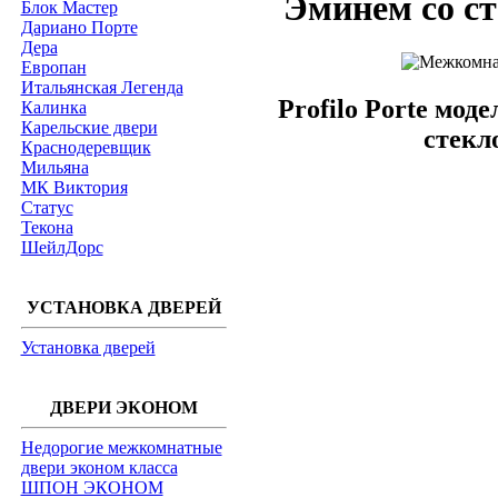
Эминем со с
Блок Мастер
Дариано Порте
Дера
Европан
Итальянская Легенда
Profilo Porte мод
Калинка
Карельские двери
стекл
Краснодеревщик
Мильяна
МК Виктория
Статус
Текона
ШейлДорс
УСТАНОВКА ДВЕРЕЙ
Установка дверей
ДВЕРИ ЭКОНОМ
Недорогие межкомнатные
двери эконом класса
ШПОН ЭКОНОМ