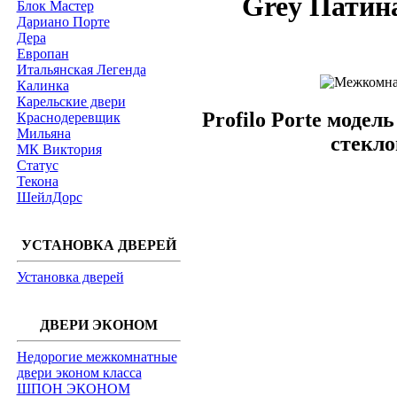
Grey Патин
Блок Мастер
Дариано Порте
Дера
Европан
Итальянская Легенда
Калинка
Карельские двери
Profilo Porte модел
Краснодеревщик
Мильяна
стекл
МК Виктория
Статус
Текона
ШейлДорс
УСТАНОВКА ДВЕРЕЙ
Установка дверей
ДВЕРИ ЭКОНОМ
Недорогие межкомнатные
двери эконом класса
ШПОН ЭКОНОМ