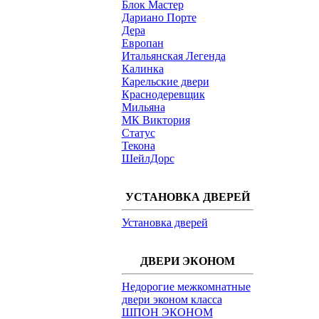
Блок Мастер
Дариано Порте
Дера
Европан
Итальянская Легенда
Калинка
Карельские двери
Краснодеревщик
Мильяна
МК Виктория
Статус
Текона
ШейлДорс
УСТАНОВКА ДВЕРЕЙ
Установка дверей
ДВЕРИ ЭКОНОМ
Недорогие межкомнатные
двери эконом класса
ШПОН ЭКОНОМ