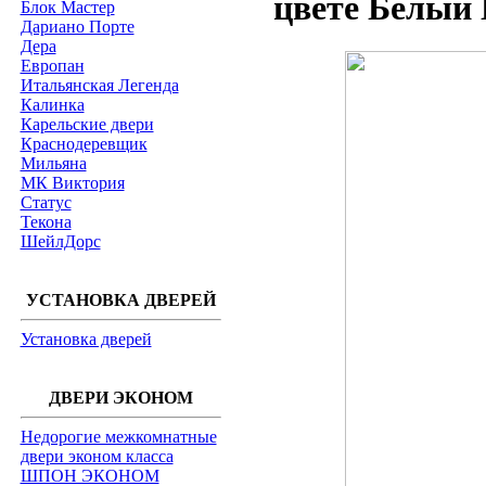
цвете Белый 
Блок Мастер
Дариано Порте
Дера
Европан
Итальянская Легенда
Калинка
Карельские двери
Краснодеревщик
Мильяна
МК Виктория
Статус
Текона
ШейлДорс
УСТАНОВКА ДВЕРЕЙ
Установка дверей
ДВЕРИ ЭКОНОМ
Недорогие межкомнатные
двери эконом класса
ШПОН ЭКОНОМ