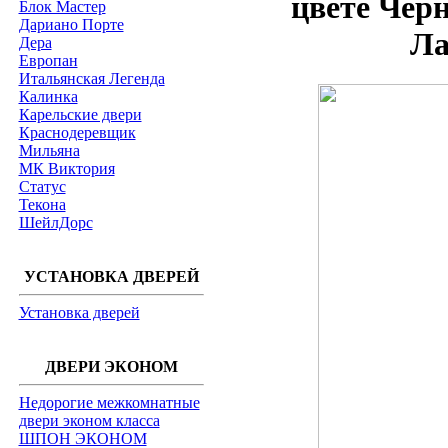
цвете Чер
Блок Мастер
Дариано Порте
Ла
Дера
Европан
Итальянская Легенда
Калинка
Карельские двери
Краснодеревщик
Мильяна
МК Виктория
Статус
Текона
ШейлДорс
УСТАНОВКА ДВЕРЕЙ
Установка дверей
ДВЕРИ ЭКОНОМ
Недорогие межкомнатные
двери эконом класса
ШПОН ЭКОНОМ