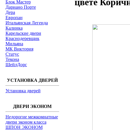
цвете Корич
Блок Мастер
Дариано Порте
Дера
Европан
Итальянская Легенда
Калинка
Карельские двери
Краснодеревщик
Мильяна
МК Виктория
Статус
Текона
ШейлДорс
УСТАНОВКА ДВЕРЕЙ
Установка дверей
ДВЕРИ ЭКОНОМ
Недорогие межкомнатные
двери эконом класса
ШПОН ЭКОНОМ