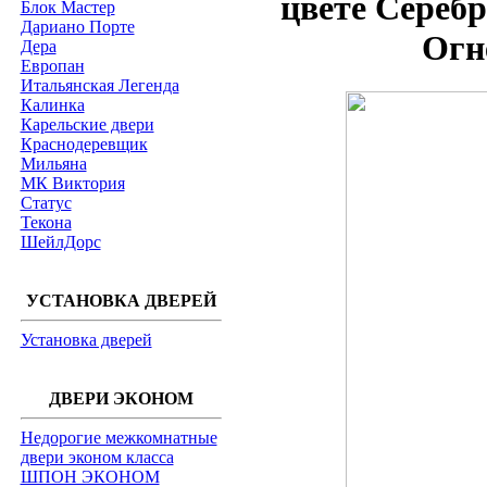
цвете Сереб
Блок Мастер
Дариано Порте
Огн
Дера
Европан
Итальянская Легенда
Калинка
Карельские двери
Краснодеревщик
Мильяна
МК Виктория
Статус
Текона
ШейлДорс
УСТАНОВКА ДВЕРЕЙ
Установка дверей
ДВЕРИ ЭКОНОМ
Недорогие межкомнатные
двери эконом класса
ШПОН ЭКОНОМ