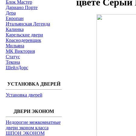
цвете Серый 
Блок Мастер
Дариано Порте
Дера
Европан
Итальянская Легенда
Калинка
Карельские двери
Краснодеревщик
Мильяна
МК Виктория
Статус
Текона
ШейлДорс
УСТАНОВКА ДВЕРЕЙ
Установка дверей
ДВЕРИ ЭКОНОМ
Недорогие межкомнатные
двери эконом класса
ШПОН ЭКОНОМ