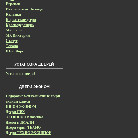
Европан
Итальянская Легенда
Калинка
Карельские двери
Краснодеревщик
Мильяна
МК Виктория
Статус
Текона
ШейлДорс
УСТАНОВКА ДВЕРЕЙ
Установка дверей
ДВЕРИ ЭКОНОМ
Недорогие межкомнатные двери
эконом класса
ШПОН ЭКОНОМ
Двери ПВХ
ЭКОШПОН Классика
Двери в ЭМАЛИ
Двери серии ТЕХНО
Двери ТЕХНО ЭКОШПОН