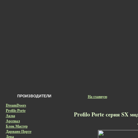
ПРОИЗВОДИТЕЛИ
На главную
DreamDoors
Profilo Porte
Profilo Porte серия SX м
Акма
Арсенал
Блок Мастер
Дариано Порте
Дера