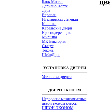
цв
Блок Мастер
Дариано Порте
Дера
Европан
Итальянская Легенда
Калинка
Карельские двери
Краснодеревщик
Мильяна
МК Виктория
Статус
Текона
ШейлДорс
УСТАНОВКА ДВЕРЕЙ
Установка дверей
ДВЕРИ ЭКОНОМ
Недорогие межкомнатные
двери эконом класса
ШПОН ЭКОНОМ