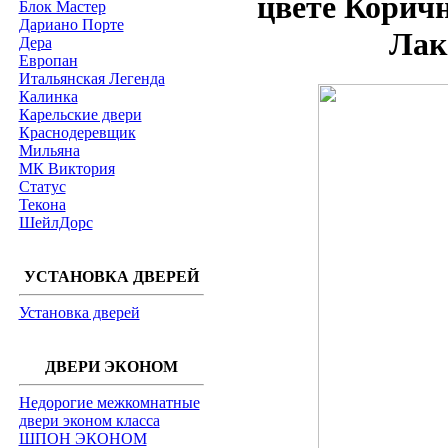
цвете Корич
Блок Мастер
Дариано Порте
Лак
Дера
Европан
Итальянская Легенда
Калинка
Карельские двери
Краснодеревщик
Мильяна
МК Виктория
Статус
Текона
ШейлДорс
УСТАНОВКА ДВЕРЕЙ
Установка дверей
ДВЕРИ ЭКОНОМ
Недорогие межкомнатные
двери эконом класса
ШПОН ЭКОНОМ