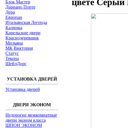
цвете Серый 
Блок Мастер
Дариано Порте
Дера
Европан
Итальянская Легенда
Калинка
Карельские двери
Краснодеревщик
Мильяна
МК Виктория
Статус
Текона
ШейлДорс
УСТАНОВКА ДВЕРЕЙ
Установка дверей
ДВЕРИ ЭКОНОМ
Недорогие межкомнатные
двери эконом класса
ШПОН ЭКОНОМ