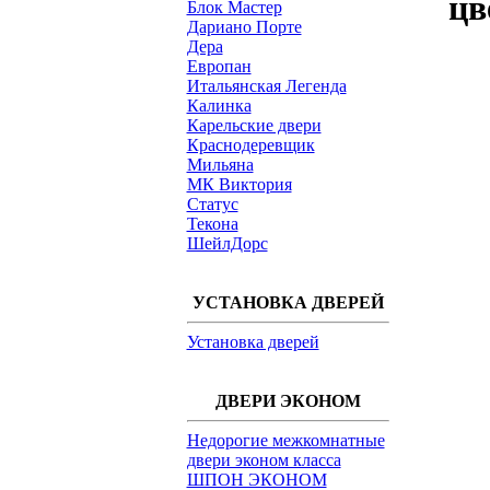
цв
Блок Мастер
Дариано Порте
Дера
Европан
Итальянская Легенда
Калинка
Карельские двери
Краснодеревщик
Мильяна
МК Виктория
Статус
Текона
ШейлДорс
УСТАНОВКА ДВЕРЕЙ
Установка дверей
ДВЕРИ ЭКОНОМ
Недорогие межкомнатные
двери эконом класса
ШПОН ЭКОНОМ