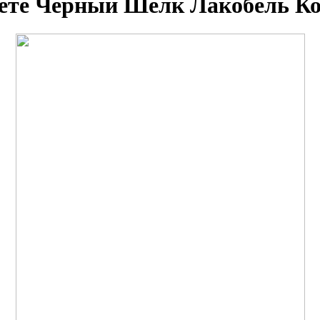
ете Черный Шелк Лакобель К