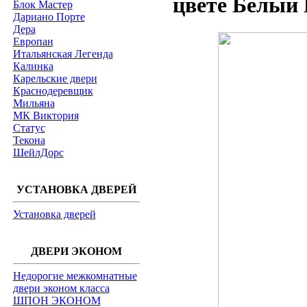
цвете Белый 
Блок Мастер
Дариано Порте
Дера
Европан
Итальянская Легенда
Калинка
Карельские двери
Краснодеревщик
Мильяна
МК Виктория
Статус
Текона
ШейлДорс
УСТАНОВКА ДВЕРЕЙ
Установка дверей
ДВЕРИ ЭКОНОМ
Недорогие межкомнатные
двери эконом класса
ШПОН ЭКОНОМ