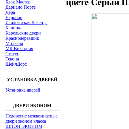
цвете Серый Ш
Блок Мастер
Дариано Порте
Дера
Европан
Итальянская Легенда
Калинка
Карельские двери
Краснодеревщик
Мильяна
МК Виктория
Статус
Текона
ШейлДорс
УСТАНОВКА ДВЕРЕЙ
Установка дверей
ДВЕРИ ЭКОНОМ
Недорогие межкомнатные
двери эконом класса
ШПОН ЭКОНОМ