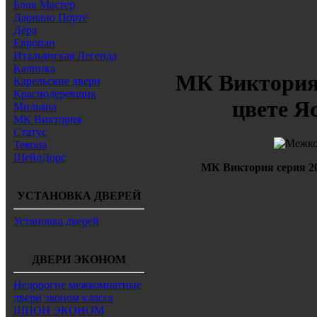
Блок Мастер
Дариано Порте
Дера
Европан
Итальянская Легенда
Калинка
МК Виктория 
Карельские двери
Краснодеревщик
цвете Я
Мильяна
МК Виктория
Статус
Текона
ШейлДорс
МК Виктория серия 20
УСТАНОВКА ДВЕРЕЙ
Установка дверей
ДВЕРИ ЭКОНОМ
Недорогие межкомнатные
двери эконом класса
ШПОН ЭКОНОМ