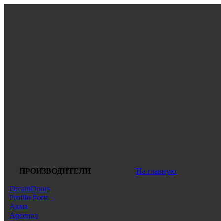
ПРОИЗВОДИТЕЛИ
На главную
DreamDoors
Profilo Porte
Акма
Арсенал