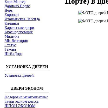
Порте) в 
Блок Мастер
Дариано Порте
Дера
Европан
Итальянская Легенда
Калинка
Карельские двери
Краснодеревщик
Мильяна
МК Виктория
Статус
Текона
ШейлДорс
УСТАНОВКА ДВЕРЕЙ
Установка дверей
ДВЕРИ ЭКОНОМ
Недорогие межкомнатные
двери эконом класса
ШПОН ЭКОНОМ